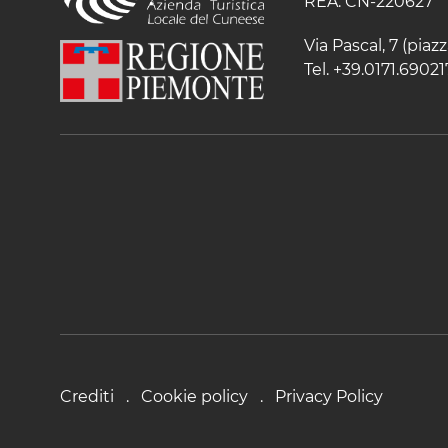
REA: CN-220627
Via Pascal, 7 (pia
Tel. +39.0171.69021
Crediti
Cookie policy
Privacy Policy