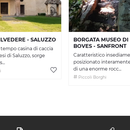
ELVEDERE - SALUZZO
BORGATA MUSEO DI
BOVES - SANFRONT
un tempo casina di caccia
Caratteristico insediam
si di Saluzzo, sorge
posizionato interamente 
...
di una enorme rocc...
i
Piccoli Borghi