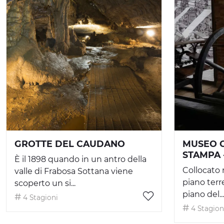
GROTTE DEL CAUDANO
MUSEO C
STAMPA 
È il 1898 quando in un antro della
Collocato 
valle di Frabosa Sottana viene
piano terre
scoperto un si...
piano del...
4 Stagioni
4 Stagion