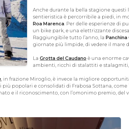
Anche durante la bella stagione questi l
sentieristica è percorribile a piedi, in 
Roa Marenca
. Per delle esperienze di 
un bike park, e una elettrizzante disces
Raggiungibile tutto l’anno, la
Panchina 
giornate più limpide, di vedere il mare d
La
Grotta del Caudano
è una enorme cavi
ambienti, ricchi di stalattiti e stalagmiti,
e
, in frazione Miroglio, è invece la migliore opportunit
 più popolari e consolidati di Frabosa Sottana, come i
anato e il riconoscimento, con l’omonimo premio, del va