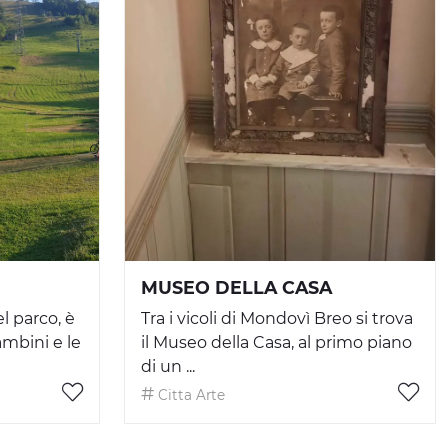
MUSEO DELLA CASA
l parco, è
Tra i vicoli di Mondovì Breo si trova
ambini e le
il Museo della Casa, al primo piano
di un ...
Citta Arte