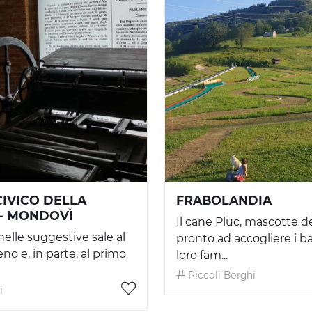
IVICO DELLA
FRABOLANDIA
- MONDOVÌ
Il cane Pluc, mascotte de
nelle suggestive sale al
pronto ad accogliere i b
no e, in parte, al primo
loro fam...
Piccoli Borghi
i