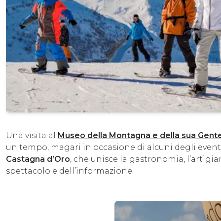
Una visita al
Museo della Montagna e della sua Gent
un tempo, magari in occasione di alcuni degli eventi
Castagna d’Oro
, che unisce la gastronomia, l’artigi
spettacolo e dell’informazione.