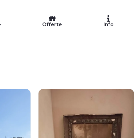
e
Offerte
Info