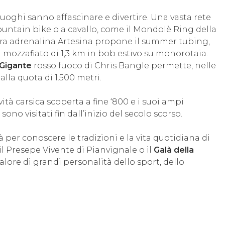
uoghi sanno affascinare e divertire. Una vasta rete
mountain bike o a cavallo, come il Mondolè Ring della
pura adrenalina Artesina propone il summer tubing,
a mozzafiato di 1,3 km in bob estivo su monorotaia.
Gigante
rosso fuoco di Chris Bangle permette, nelle
alla quota di 1.500 metri.
tà carsica scoperta a fine ‘800 e i suoi ampi
 sono visitati fin dall’inizio del secolo scorso.
à per conoscere le tradizioni e la vita quotidiana di
l Presepe Vivente di Pianvignale o il
Galà della
lore di grandi personalità dello sport, dello