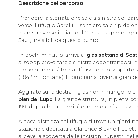
Descrizione del percorso
Prendere la sterrata che sale a sinistra del 
verso il rifugio Garelli. Il sentiero sale ripid
a sinistra verso il pian del Creus e superare gr
Saut, invisibili da questo punto.
In pochi minuti si arriva al
gias sottano di Sest
si sdoppia: svoltare a sinistra addentrandosi in
Dopo numerosi tornanti uscire allo scoperto s
(1.842 m, fontana). Il panorama diventa grandi
Aggirato sulla destra il gias non rimangono 
pian del Lupo
. La grande struttura, in pietra c
1991 dopo che un terribile incendio distrusse l
A poca distanza dal rifugio si trova un giardin
stazione è dedicata a Clarence Bicknell, ecletti
si deve la scoperta delle incisioni rupestri nella