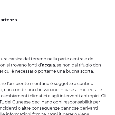
partenza
tura carsica del terreno nella parte centrale del
on si trovano fonti d’
acqua
, se non dal rifugio don
er cui è necessario portarne una buona scorta.
 che l'ambiente montano è soggetto a continui
 con condizioni che variano in base al meteo, alle
i cambiamenti climatici e agli interventi antropici. Gli
'ATL del Cuneese declinano ogni responsabilità per
incidenti o altre conseguenze dannose derivanti
lle informazioni fornite. Ogni itinerario viene