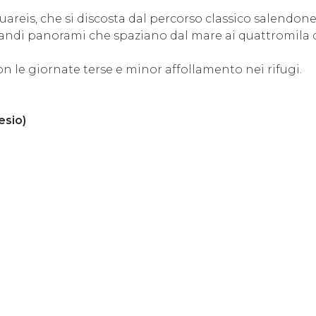
guareis, che si discosta dal percorso classico salendon
randi panorami che spaziano dal mare ai quattromila de
on le giornate terse e minor affollamento nei rifugi.
esio)