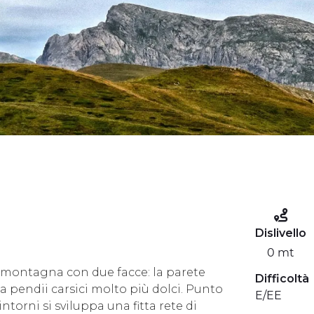
Dislivello
0 mt
na montagna con due facce: la parete
Difficoltà
a pendii carsici molto più dolci. Punto
E/EE
intorni si sviluppa una fitta rete di