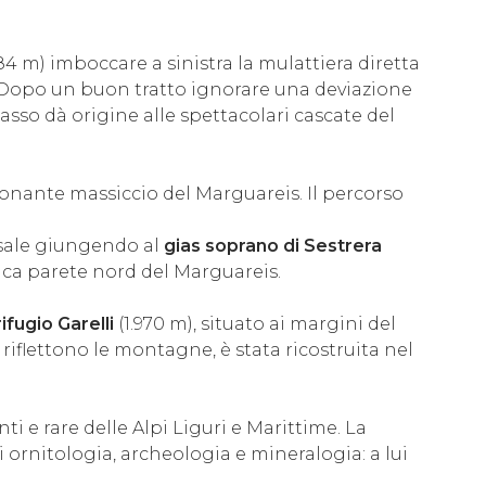
184 m) imboccare a sinistra la mulattiera diretta
lie. Dopo un buon tratto ignorare una deviazione
basso dà origine alle spettacolari cascate del
sionante massiccio del Marguareis. Il percorso
isale giungendo al
gias soprano di Sestrera
ica parete nord del Marguareis.
rifugio Garelli
(1.970 m), situato ai margini del
 riflettono le montagne, è stata ricostruita nel
i e rare delle Alpi Liguri e Marittime. La
i ornitologia, archeologia e mineralogia: a lui