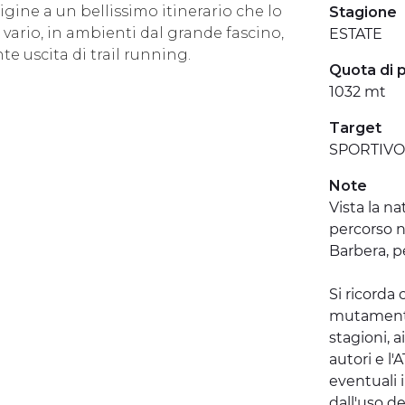
gine a un bellissimo itinerario che lo
Stagione
rio, in ambienti dal grande fascino,
ESTATE
te uscita di trail running.
Quota di 
1032 mt
Target
SPORTIVO
Note
Vista la na
percorso n
Barbera, p
Si ricorda
mutamenti,
stagioni, a
autori e l
eventuali 
dall'uso de