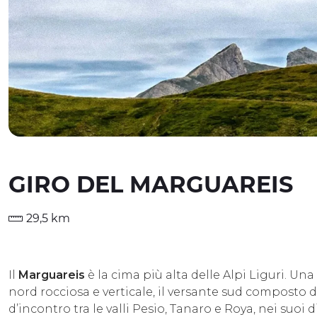
GIRO DEL MARGUAREIS
29,5 km
Il
Marguareis
è la cima più alta delle Alpi Liguri. U
nord rocciosa e verticale, il versante sud composto d
d’incontro tra le valli Pesio, Tanaro e Roya, nei suoi d