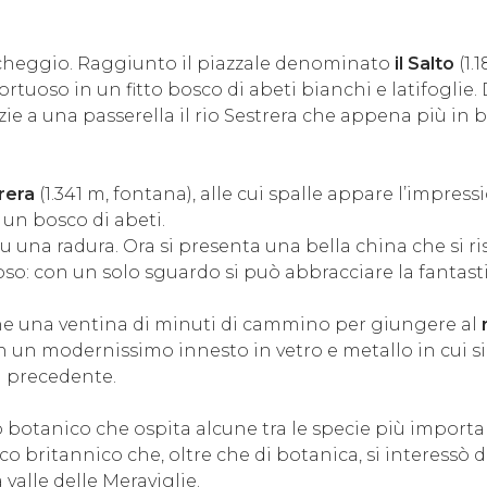
parcheggio. Raggiunto il piazzale denominato
il Salto
(1.
o e tortuoso in un fitto bosco di abeti bianchi e latifog
azie a una passerella il rio Sestrera che appena più in 
rera
(1.341 m, fontana), alle cui spalle appare l’impres
 un bosco di abeti.
u una radura. Ora si presenta una bella china che si r
oso: con un solo sguardo si può abbracciare la fantast
che una ventina di minuti di cammino per giungere al
on un modernissimo innesto in vetro e metallo in cui si
a precedente.
o botanico che ospita alcune tra le specie più important
co britannico che, oltre che di botanica, si interessò d
 valle delle Meraviglie.