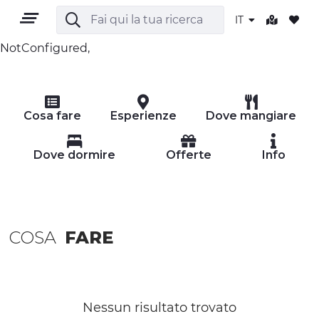
IT
NotConfigured,
IT
Cosa fare
Esperienze
Dove mangiare
Dove dormire
Offerte
Info
TERRITORIO
COSA
FARE
OUTDOOR
CULTURA
NATURA E BENESSERE
Nessun risultato trovato