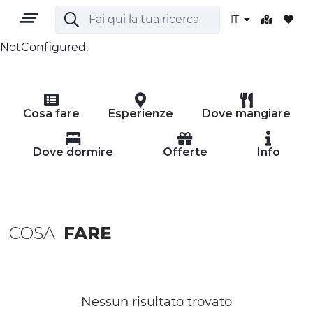
IT
NotConfigured,
IT
Cosa fare
Esperienze
Dove mangiare
Dove dormire
Offerte
Info
TERRITORIO
COSA
FARE
OUTDOOR
CULTURA
NATURA E BENESSERE
Nessun risultato trovato