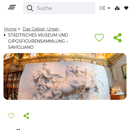
DE
Home
Das Gebiet, Unser Zuhause - Visit Cuneese
STÄDTISCHES MUSEUM UND
GIPGSFIGURENSAMMLUNG –
DE
SAVIGLIANO
GEBIET
OUTDOOR
KULTUR
NATUR UND WELLNESS