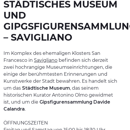
STÄDTISCHES MUSEUM
ERLEBNISSE
UND
EVENTS
GIPGSFIGURENSAMMLUN
OFFERTE
– SAVIGLIANO
UNTERKÜNFTE
Im Komplex des ehemaligen Klosters San
Francesco in
Savigliano
befinden sich derzeit
zwei hochrangige Museumseinrichtungen, die
einige der berühmtesten Erinnerungen und
Kunstwerke der Stadt bewahren. Es handelt sich
um das
Städtische Museum
, das seinem
historischen Kurator Antonino Olmo gewidmet
ist, und um die
Gipsfigurensammlung Davide
Calandra
.
ÖFFNUNGSZEITEN
Freitag und Samstag von 15:00 bis 18:30 Uhr,