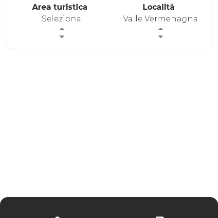
Area turistica
Località
ESPERIENZE
Seleziona
Valle Vermenagna
EVENTI
OFFERTE
ACCOGLIENZA