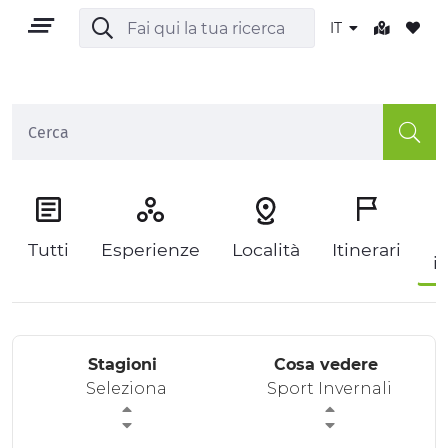
IT
IT
P
Tutti
Esperienze
Località
Itinerari
i
TERRITORIO
OUTDOOR
Stagioni
Cosa vedere
CULTURA
Seleziona
Sport Invernali
NATURA E BENESSERE