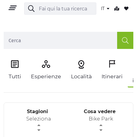
IT
IT
P
Tutti
Esperienze
Località
Itinerari
i
TERRITORIO
OUTDOOR
Stagioni
Cosa vedere
CULTURA
Seleziona
Bike Park
NATURA E BENESSERE