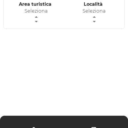
Area turistica
Località
ESPERIENZE
Seleziona
Seleziona
EVENTI
OFFERTE
ACCOGLIENZA