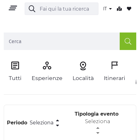
IT
IT
P
Tutti
Esperienze
Località
Itinerari
i
TERRITORIO
OUTDOOR
Tipologia evento
CULTURA
Seleziona
Periodo
Seleziona
NATURA E BENESSERE