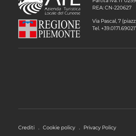
Partita Iva: IT 02
REA: CN-220627
Via Pascal, 7 (pia
Tel. +39.0171.69021
Crediti
Cookie policy
Privacy Policy