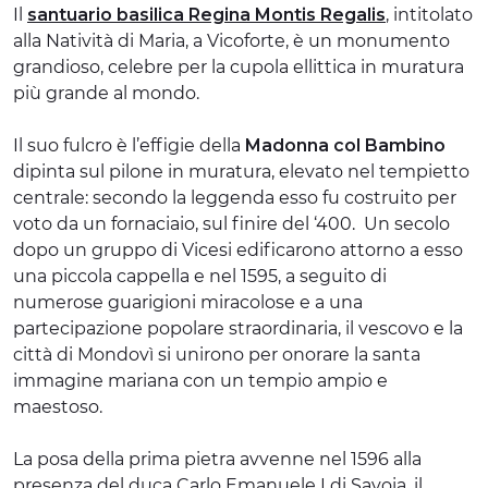
Il
santuario basilica Regina Montis Regalis
, intitolato
alla Natività di Maria, a Vicoforte, è un monumento
grandioso, celebre per la cupola ellittica in muratura
più grande al mondo.
Il suo fulcro è l’effigie della
Madonna col Bambino
dipinta sul pilone in muratura, elevato nel tempietto
centrale: secondo la leggenda esso fu costruito per
voto da un fornaciaio, sul finire del ‘400. Un secolo
dopo un gruppo di Vicesi edificarono attorno a esso
una piccola cappella e nel 1595, a seguito di
numerose guarigioni miracolose e a una
partecipazione popolare straordinaria, il vescovo e la
città di Mondovì si unirono per onorare la santa
immagine mariana con un tempio ampio e
maestoso.
La posa della prima pietra avvenne nel 1596 alla
presenza del duca Carlo Emanuele I di Savoia, il