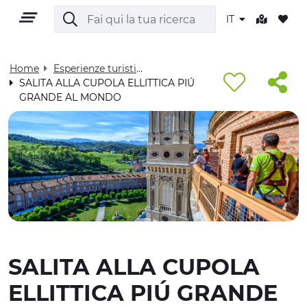
IT
Home
Esperienze turistiche - Visit Cuneese
SALITA ALLA CUPOLA ELLITTICA PIÚ
GRANDE AL MONDO
IT
TERRITORIO
OUTDOOR
SALITA ALLA CUPOLA
CULTURA
ELLITTICA PIÚ GRANDE
NATURA E BENESSERE