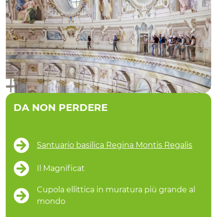
DA NON PERDERE
Santuario basilica Regina Montis Regalis
Il Magnificat
Cupola ellittica in muratura più grande al
mondo