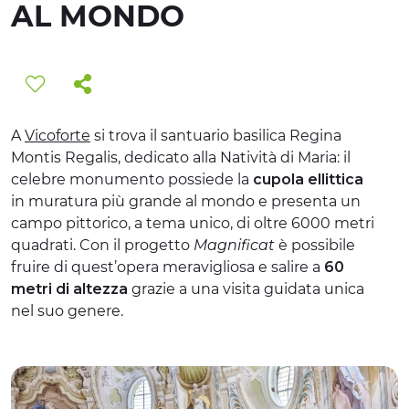
AL MONDO
ESPERIENZE
EVENTI
OFFERTE
A
Vicoforte
si trova il santuario basilica Regina
ACCOGLIENZA
Montis Regalis, dedicato alla Natività di Maria: il
celebre monumento possiede la
cupola ellittica
in muratura più grande al mondo e presenta un
campo pittorico, a tema unico, di oltre 6000 metri
quadrati. Con il progetto
Magnificat
è possibile
fruire di quest’opera meravigliosa e salire a
60
metri di altezza
grazie a una visita guidata unica
nel suo genere.