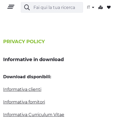
IT
IT
PRIVACY POLICY
Informative in download
TERRITORIO
Download disponibili:
OUTDOOR
Informativa clienti
CULTURA
Informativa fornitori
NATURA E BENESSERE
Informativa Curriculum Vitae