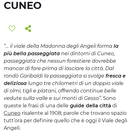
CUNEO
ESPERIENZE
EVENTI
OFFERTE
“… il viale della Madonna degli Angeli forma
la
ACCOGLIENZA
più bella passeggiata
nei dintorni di Cuneo,
passeggiata che nessun forestiere dovrebbe
mancar di fare prima di lasciare la città. Dal
rondò Garibaldi la passeggiata si svolge
fresca e
deliziosa
lungo tre chilometri di un doppio viale
di olmi, tigli e platani, offrendo continue belle
vedute sulla valle e sui monti di Gesso”
. Sono
queste le frasi di una delle
guide della città
di
Cuneo
risalente al 1908; parole che trovano spazio
tutt’ora per definire quello che è oggi il Viale degli
Angeli.