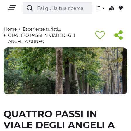
IT
Home
Esperienze turistiche - Visit Cuneese
QUATTRO PASSI IN VIALE DEGLI
ANGELI A CUNEO
IT
TERRITORIO
OUTDOOR
QUATTRO PASSI IN
CULTURA
VIALE DEGLI ANGELI A
NATURA E BENESSERE