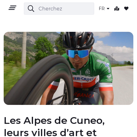
FR
FR
TERRITOIRE
PLEIN AIR
CULTURE
Les Alpes de Cuneo,
leurs villes d’art et
NATURE ET BIEN-ÊTRE