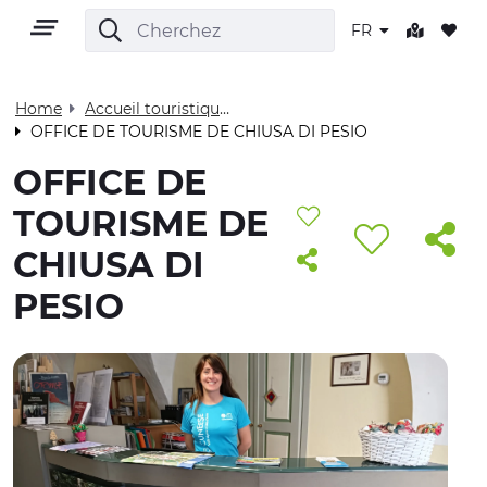
FR
Home
Accueil touristique - Visit Cuneese
OFFICE DE TOURISME DE CHIUSA DI PESIO
FR
OFFICE DE
TOURISME DE
CHIUSA DI
PESIO
TERRITOIRE
PLEIN AIR
CULTURE
NATURE ET BIEN-ÊTRE