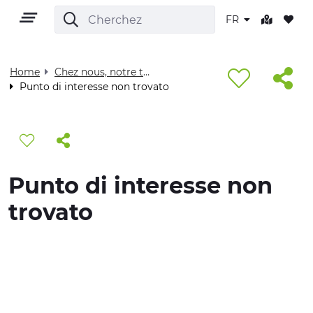
FR
Home
Chez nous, notre territoire - Visit Cuneese
Punto di interesse non trovato
FR
Punto di interesse non
TERRITOIRE
trovato
PLEIN AIR
CULTURE
NATURE ET BIEN-ÊTRE