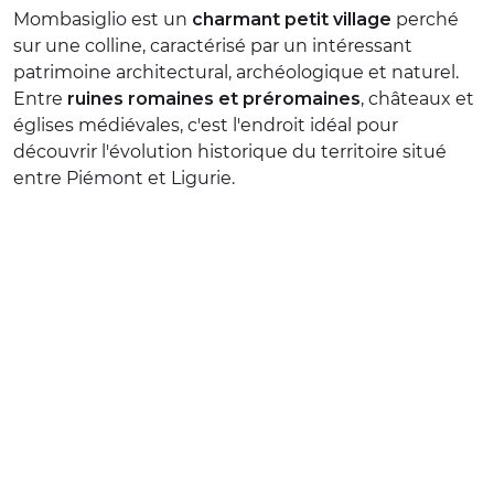
Mombasiglio est un
charmant petit village
perché
EXPÉRIENCES
sur une colline, caractérisé par un intéressant
patrimoine architectural, archéologique et naturel.
ÉVÉNEMENTS
Entre
ruines romaines et préromaines
, châteaux et
églises médiévales, c'est l'endroit idéal pour
OFFERTE
découvrir l'évolution historique du territoire situé
ACCUEIL
entre Piémont et Ligurie.