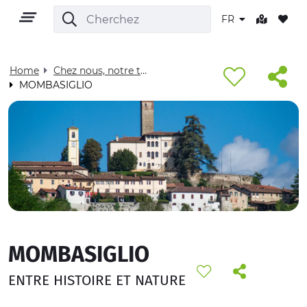
FR
Home
Chez nous, notre territoire - Visit Cuneese
MOMBASIGLIO
FR
TERRITOIRE
PLEIN AIR
MOMBASIGLIO
CULTURE
ENTRE HISTOIRE ET NATURE
NATURE ET BIEN-ÊTRE