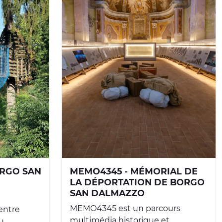
ORGO SAN
MEMO4345 - MÉMORIAL DE
LA DÉPORTATION DE BORGO
SAN DALMAZZO
MEMO4345 est un parcours
entre
multimédia historique et
...