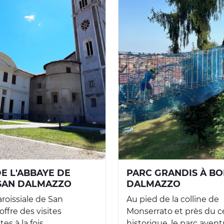
E L'ABBAYE DE
PARC GRANDIS À B
SAN DALMAZZO
DALMAZZO
aroissiale de San
Au pied de la colline de
ffre des visites
Monserrato et près du c
s à la fois ...
historique, le parc aventu