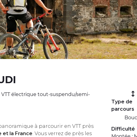
UDI
 VTT électrique tout-suspendu/semi-
Type de
parcours
Bouc
t panoramique à parcourir en VTT près
Difficulté
ie et la France
. Vous verrez de près les
Montée : 