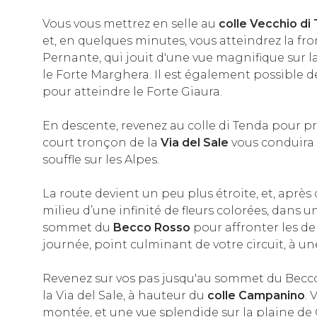
Vous vous mettrez en selle au
colle Vecchio di
et, en quelques minutes, vous atteindrez la fr
Pernante, qui jouit d'une vue magnifique sur l
le Forte Marghera. Il est également possible d
pour atteindre le Forte Giaura.
En descente, revenez au colle di Tenda pour p
court tronçon de la
Via del Sale
vous conduira 
souffle sur les Alpes.
La route devient un peu plus étroite, et, après
milieu d’une infinité de fleurs colorées, dans 
sommet du
Becco Rosso
pour affronter les d
journée, point culminant de votre circuit, à un
Revenez sur vos pas jusqu'au sommet du Becco 
la Via del Sale, à hauteur du
colle Campanino
. 
montée, et une vue splendide sur la plaine de