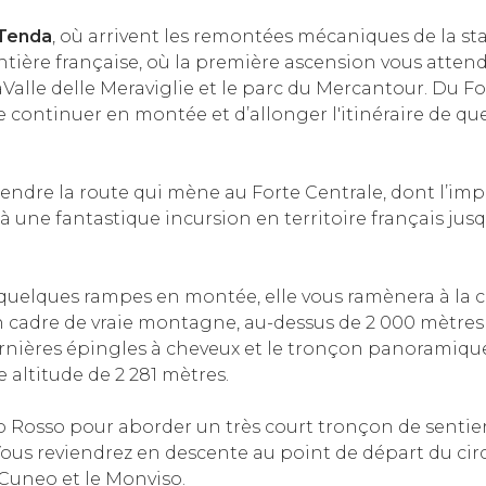
 Tenda
, où arrivent les remontées mécaniques de la st
ontière française, où la première ascension vous atten
aValle delle Meraviglie et le parc du Mercantour. Du F
e continuer en montée et d’allonger l'itinéraire de qu
rendre la route qui mène au Forte Centrale, dont l’imp
à une fantastique incursion en territoire français jus
 quelques rampes en montée, elle vous ramènera à la cr
un cadre de vraie montagne, au-dessus de 2 000 mètres 
ernières épingles à cheveux et le tronçon panoramique
e altitude de 2 281 mètres.
Rosso pour aborder un très court tronçon de sentier,
Vous reviendrez en descente au point de départ du cir
 Cuneo et le Monviso.