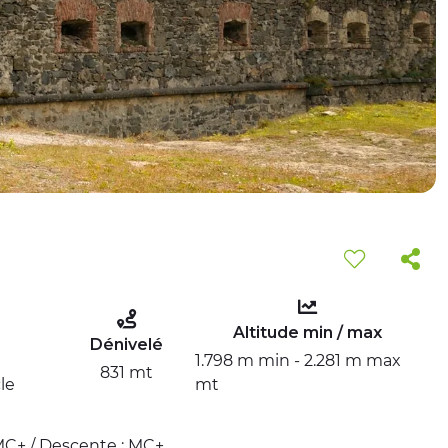
Altitude min / max
Dénivelé
1.798 m min - 2.281 m max
831 mt
le
mt
MC+ / Descente : MC+