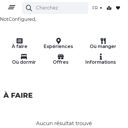
FR
NotConfigured,
FR
À faire
Expériences
Où manger
Où dormir
Offres
Informations
TERRITOIRE
À FAIRE
PLEIN AIR
CULTURE
NATURE ET BIEN-ÊTRE
Aucun résultat trouvé