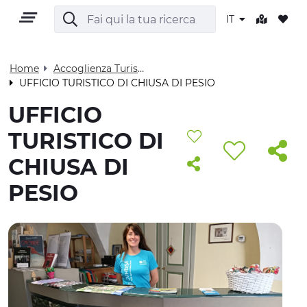
IT
Home
Accoglienza Turistica - Visit Cuneese
UFFICIO TURISTICO DI CHIUSA DI PESIO
IT
UFFICIO
TURISTICO DI
CHIUSA DI
PESIO
TERRITORIO
OUTDOOR
CULTURA
NATURA E BENESSERE