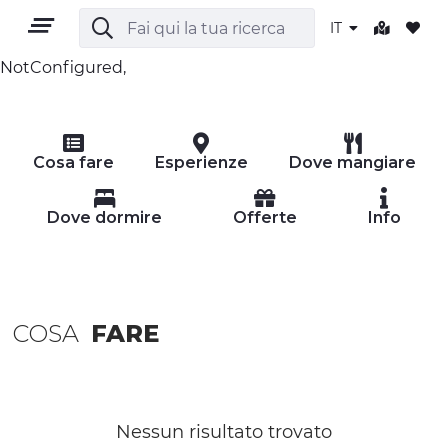
IT
NotConfigured,
IT
Cosa fare
Esperienze
Dove mangiare
Dove dormire
Offerte
Info
TERRITORIO
OUTDOOR
COSA
FARE
CULTURA
NATURA E BENESSERE
Nessun risultato trovato