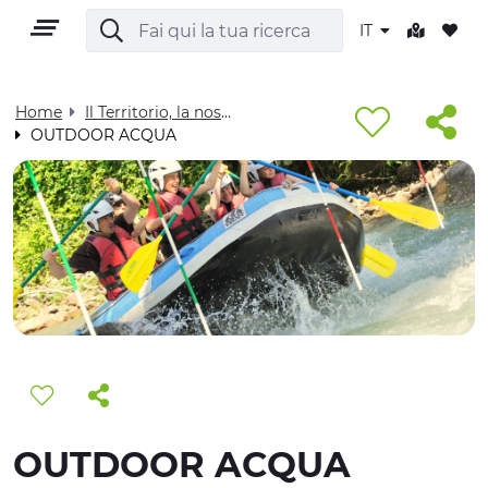
IT
Home
Il Territorio, la nostra casa - Visit Cuneese
OUTDOOR ACQUA
IT
TERRITORIO
OUTDOOR
CULTURA
OUTDOOR ACQUA
NATURA E BENESSERE