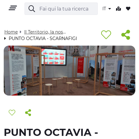
IT
Home
Il Territorio, la nostra casa - Visit Cuneese
PUNTO OCTAVIA - SCARNAFIGI
IT
TERRITORIO
OUTDOOR
CULTURA
PUNTO OCTAVIA -
NATURA E BENESSERE