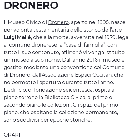
DRONERO
ESPERIENZE
EVENTI
Il Museo Civico di
Dronero
, aperto nel 1995, nasce
per volontà testamentaria dello storico dell’arte
OFFERTE
Luigi Mallé
, che alla morte, avvenuta nel 1979, lega
al comune dronerese la “casa di famiglia”, con
ACCOGLIENZA
tutto il suo contenuto, affinché vi venga istituito
un museo a suo nome. Dall’anno 2016 il museo è
gestito, mediante una convenzione col Comune
di Dronero, dall’Associazione
Espaci Occitan
, che
ne permette l’apertura durante tutto l’anno.
L'edificio, di fondazione seicentesca, ospita al
piano terreno la Biblioteca Civica, al primo e
secondo piano le collezioni. Gli spazi del primo
piano, che ospitano la collezione permanente,
sono suddivisi per epoche storiche.
ORARI