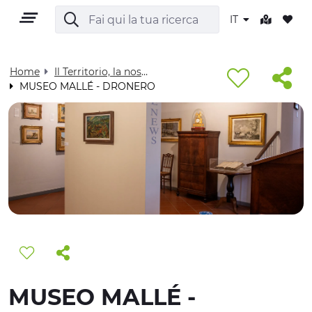
IT
Home
Il Territorio, la nostra casa - Visit Cuneese
MUSEO MALLÉ - DRONERO
IT
TERRITORIO
OUTDOOR
CULTURA
MUSEO MALLÉ -
NATURA E BENESSERE