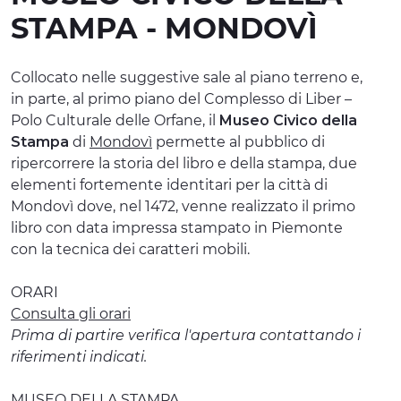
STAMPA - MONDOVÌ
ESPERIENZE
EVENTI
Collocato nelle suggestive sale al piano terreno e,
in parte, al primo piano del Complesso di Liber –
OFFERTE
Polo Culturale delle Orfane, il
Museo Civico della
Stampa
di
Mondovì
permette al pubblico di
ACCOGLIENZA
ripercorrere la storia del libro e della stampa, due
elementi fortemente identitari per la città di
Mondovì dove, nel 1472, venne realizzato il primo
libro con data impressa stampato in Piemonte
con la tecnica dei caratteri mobili.
ORARI
Consulta gli orari
Prima di partire verifica l'apertura contattando i
riferimenti indicati.
MUSEO DELLA STAMPA