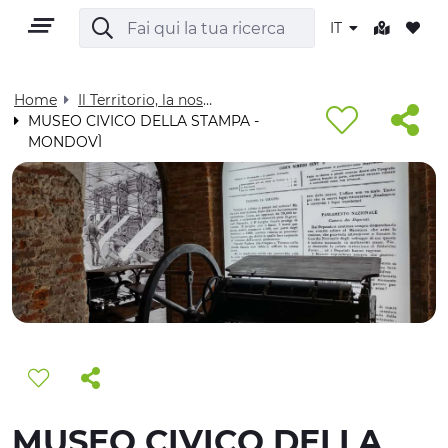
IT
Home
Il Territorio, la nostra casa - Visit Cuneese
MUSEO CIVICO DELLA STAMPA -
MONDOVÌ
IT
TERRITORIO
OUTDOOR
CULTURA
NATURA E BENESSERE
MUSEO CIVICO DELLA