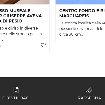
SSO MUSEALE
CENTRO FONDO E B
R GIUSEPPE AVENA
MARGUAREIS
A DI PESIO
La storica località della V
so è diviso in diverse
possiede una pista di fo
ste nello storico palazzo
circa 30 km...
..
i
DOWNLOAD
RASSEGNA