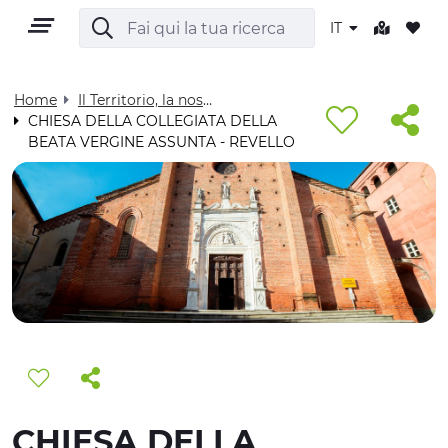
IT
Home
Il Territorio, la nostra casa - Visit Cuneese
CHIESA DELLA COLLEGIATA DELLA
BEATA VERGINE ASSUNTA - REVELLO
IT
TERRITORIO
OUTDOOR
CULTURA
NATURA E BENESSERE
CHIESA DELLA