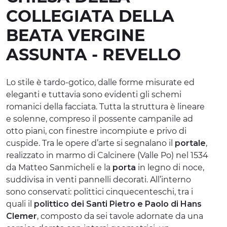
COLLEGIATA DELLA
ESPERIENZE
BEATA VERGINE
EVENTI
ASSUNTA - REVELLO
OFFERTE
ACCOGLIENZA
Lo stile è tardo-gotico, dalle forme misurate ed
eleganti e tuttavia sono evidenti gli schemi
romanici della facciata. Tutta la struttura è lineare
e solenne, compreso il possente campanile ad
otto piani, con finestre incompiute e privo di
cuspide. Tra le opere d’arte si segnalano il
portale
,
realizzato in marmo di Calcinere (Valle Po) nel 1534
da Matteo Sanmicheli e la
porta
in legno di noce,
suddivisa in venti pannelli decorati. All’interno
sono conservati: polittici cinquecenteschi, tra i
quali il
polittico dei Santi Pietro e Paolo di Hans
Clemer
, composto da sei tavole adornate da una