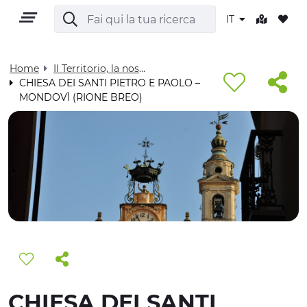
IT
Home
Il Territorio, la nostra casa - Visit Cuneese
CHIESA DEI SANTI PIETRO E PAOLO –
MONDOVÌ (RIONE BREO)
IT
TERRITORIO
OUTDOOR
CULTURA
NATURA E BENESSERE
CHIESA DEI SANTI