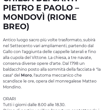
PIETRO E PAOLO –
ESPERIENZE
MONDOVÌ (RIONE
EVENTI
BREO)
OFFERTE
ACCOGLIENZA
Antico luogo sacro più volte trasformato, subirà
nel Settecento vari ampliamenti, partendo dal
Gallo con l'aggiunta delle cappelle laterali e fino
alla cupola del Vittone. La chiesa, a tre navate,
conserva diverse opere d'arte. Dal 1798 un
baldacchino posto alla sommità della facciata è "la
casa" del
Moro
, l'automa meccanico che
scandisce le ore, opera del monregalese Matteo
Mondino.
ORARI
Tutti i giorni dalle 8.00 alle 18.30.