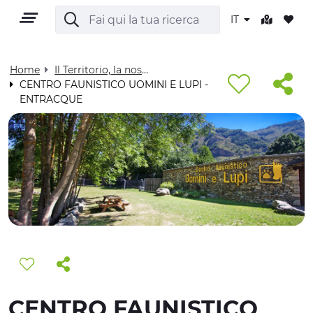
IT
Home
Il Territorio, la nostra casa - Visit Cuneese
CENTRO FAUNISTICO UOMINI E LUPI -
ENTRACQUE
IT
TERRITORIO
OUTDOOR
CULTURA
NATURA E BENESSERE
CENTRO FAUNISTICO