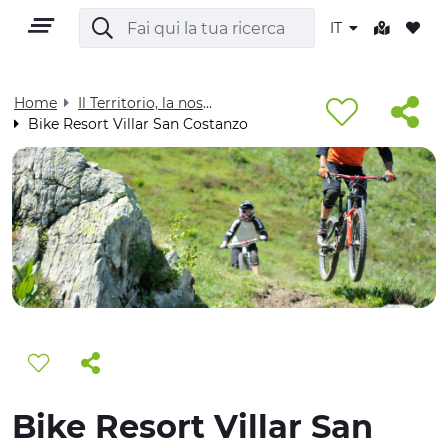
IT
Home
Il Territorio, la nostra casa - Visit Cuneese
Bike Resort Villar San Costanzo
IT
TERRITORIO
OUTDOOR
CULTURA
Bike Resort Villar San
NATURA E BENESSERE