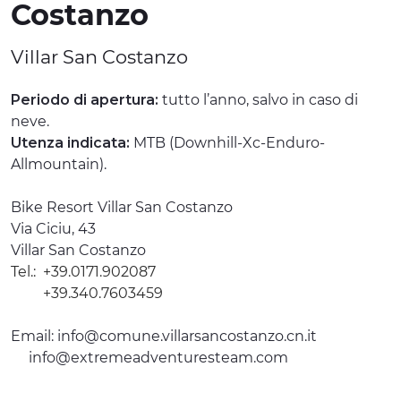
Costanzo
ESPERIENZE
Villar San Costanzo
EVENTI
Periodo di apertura:
tutto l’anno, salvo in caso di
OFFERTE
neve.
Utenza indicata:
MTB (Downhill-Xc-Enduro-
ACCOGLIENZA
Allmountain).
Bike Resort Villar San Costanzo
Via Ciciu, 43
Villar San Costanzo
Tel.:
+39.0171.902087
+39.340.7603459
Email:
info@comune.villarsancostanzo.cn.it
info@extremeadventuresteam.com