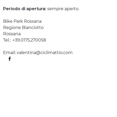
ESPERIENZE
Periodo di apertura:
sempre aperto.
EVENTI
Bike Park Rossana
Regione Bianciotto
OFFERTE
Rossana
Tel.:
+39.0175.270058
ACCOGLIENZA
Email:
valentina@ciclimattio.com