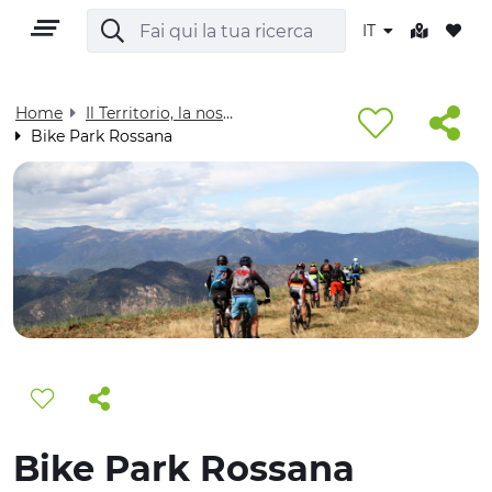
IT
Home
Il Territorio, la nostra casa - Visit Cuneese
Bike Park Rossana
IT
TERRITORIO
OUTDOOR
CULTURA
Bike Park Rossana
NATURA E BENESSERE