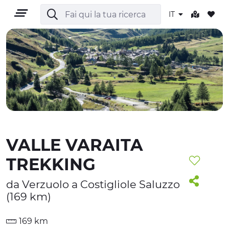
IT
IT
VALLE VARAITA
TERRITORIO
TREKKING
OUTDOOR
da Verzuolo a Costigliole Saluzzo
CULTURA
(169 km)
NATURA E BENESSERE
169 km