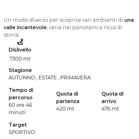
ESPERIENZE
Un modo diverso per scoprire vari ambienti di
una
EVENTI
valle incantevole
, varia nei panorami e ricca di
storia.
OFFERTE
ACCOGLIENZA
Dislivello
7300 mt
Stagione
AUTUNNO , ESTATE , PRIMAVERA
Tempo di
Quota di
Quota di
percorso
partenza
arrivo
60 ore 46
420 mt
476 mt
minuti
Target
SPORTIVO