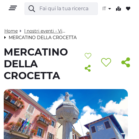
IT
Home
I nostri eventi - Visit Cuneese
MERCATINO DELLA CROCETTA
IT
MERCATINO
DELLA
CROCETTA
TERRITORIO
OUTDOOR
CULTURA
NATURA E BENESSERE