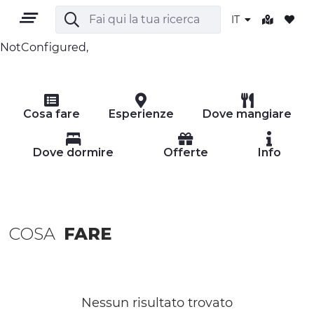
IT
NotConfigured,
IT
Cosa fare
Esperienze
Dove mangiare
Dove dormire
Offerte
Info
TERRITORIO
COSA
FARE
OUTDOOR
CULTURA
NATURA E BENESSERE
Nessun risultato trovato