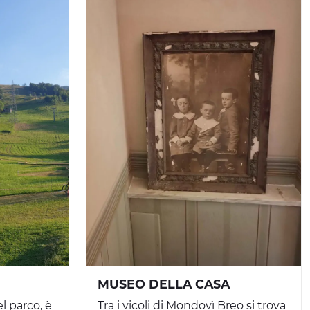
MUSEO DELLA CASA
l parco, è
Tra i vicoli di Mondovì Breo si trova