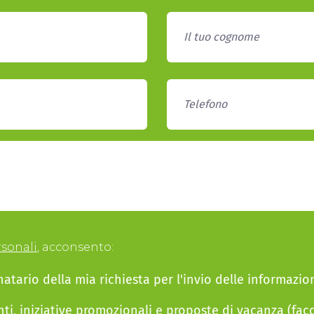
rsonali
, acconsento:
natario della mia richiesta per l'invio delle informazion
nti, iniziative promozionali e proposte di vacanza (faco