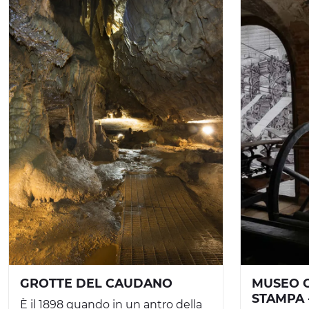
GROTTE DEL CAUDANO
MUSEO C
STAMPA 
È il 1898 quando in un antro della