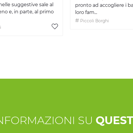
nelle suggestive sale al
pronto ad accogliere i b
no e, in parte, al primo
loro fam...
Piccoli Borghi
i
INFORMAZIONI SU
QUEST