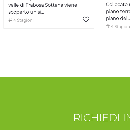
Collocato 
valle di Frabosa Sottana viene
piano terre
scoperto un si...
piano del...
4 Stagioni
4 Stagion
RICHIEDI 