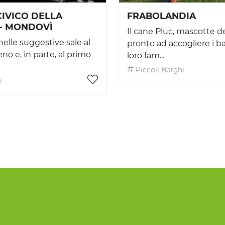
IVICO DELLA
FRABOLANDIA
- MONDOVÌ
Il cane Pluc, mascotte de
nelle suggestive sale al
pronto ad accogliere i b
no e, in parte, al primo
loro fam...
Piccoli Borghi
i