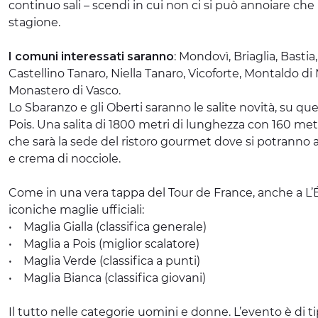
continuo sali – scendi in cui non ci si può annoiare che m
stagione.
I comuni interessati saranno
: Mondovì, Briaglia, Bastia
Castellino Tanaro, Niella Tanaro, Vicoforte, Montaldo d
Monastero di Vasco.
Lo Sbaranzo e gli Oberti saranno le salite novità, su que
Pois. Una salita di 1800 metri di lunghezza con 160 metr
che sarà la sede del ristoro gourmet dove si potranno as
e crema di nocciole.
Come in una vera tappa del Tour de France, anche a L’
iconiche maglie ufficiali:
• Maglia Gialla (classifica generale)
• Maglia a Pois (miglior scalatore)
• Maglia Verde (classifica a punti)
• Maglia Bianca (classifica giovani)
Il tutto nelle categorie uomini e donne. L’evento è di ti