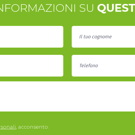
INFORMAZIONI SU
QUEST
rsonali
, acconsento: