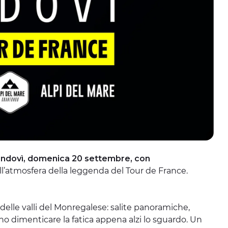
ondovì, domenica
20 settembre, con
ll’atmosfera della leggenda del Tour de France.
e delle valli del Monregalese: salite panoramiche,
no dimenticare la fatica appena alzi lo sguardo. Un