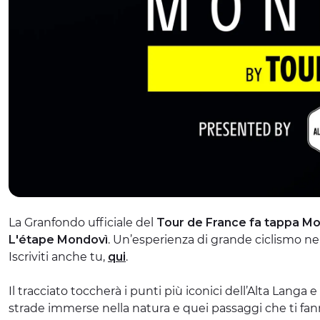
La Granfondo ufficiale del
Tour de France fa tappa M
L'étape
Mondovì
. Un’esperienza di grande ciclismo ne
Iscriviti anche tu,
qui
.
Il tracciato toccherà i punti più iconici dell’Alta Langa 
strade immerse nella natura e quei passaggi che ti fan