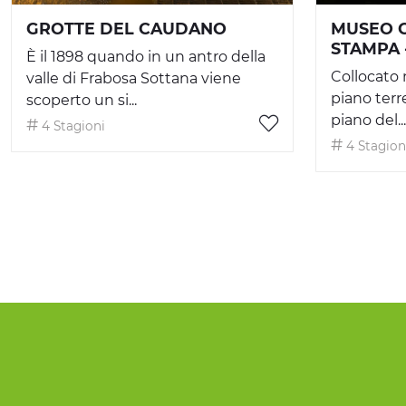
GROTTE DEL CAUDANO
MUSEO C
STAMPA 
È il 1898 quando in un antro della
Collocato 
valle di Frabosa Sottana viene
piano terre
scoperto un si...
piano del...
4 Stagioni
4 Stagion