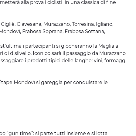
etterà alla prova i ciclisti in una classica di fine
, Cigliè, Clavesana, Murazzano, Torresina, Igliano,
i Mondovì, Frabosa Soprana, Frabosa Sottana,
st’ultima i partecipanti si giocheranno la Maglia a
i di dislivello. Iconico sarà il passaggio da Murazzano
saggiare i prodotti tipici delle langhe: vini, formaggi
Étape Mondovì si gareggia per conquistare le
po “gun time”: si parte tutti insieme e si lotta