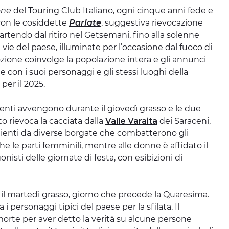
one
del Touring Club Italiano, ogni cinque anni fede e
con le cosiddette
Parlate
, suggestiva rievocazione
artendo dal ritiro nel Getsemani, fino alla solenne
 vie del paese, illuminate per l’occasione dal fuoco di
zione coinvolge la popolazione intera e gli annunci
me con i suoi personaggi e gli stessi luoghi della
er il 2025.
enti avvengono durante il giovedì grasso e le due
rievoca la cacciata dalla
Valle Varaita
dei Saraceni,
enienti da diverse borgate che combatterono gli
e le parti femminili, mentre alle donne è affidato il
isti delle giornate di festa, con esibizioni di
ra il martedì grasso, giorno che precede la Quaresima.
 personaggi tipici del paese per la sfilata. Il
te per aver detto la verità su alcune persone