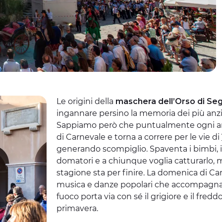
Le origini della
maschera dell’Orso di Se
ingannare persino la memoria dei più anzian
Sappiamo però che puntualmente ogni anno 
di Carnevale e torna a correre per le vie di
generando scompiglio. Spaventa i bimbi, i
domatori e a chiunque voglia catturarlo, m
stagione sta per finire. La domenica di Ca
musica e danze popolari che accompagnano 
fuoco porta via con sé il grigiore e il freddo
primavera.