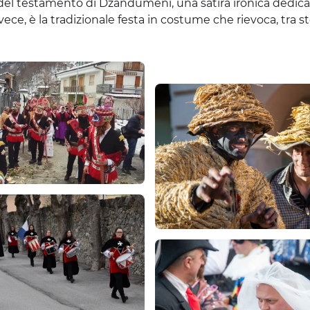
 del testamento di Dzandumeni, una satira ironica dedicata 
nvece, è la tradizionale festa in costume che rievoca, tra 