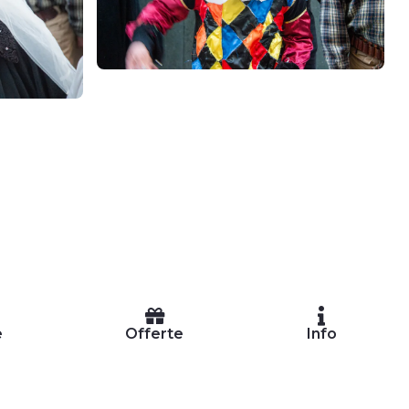
e
Offerte
Info