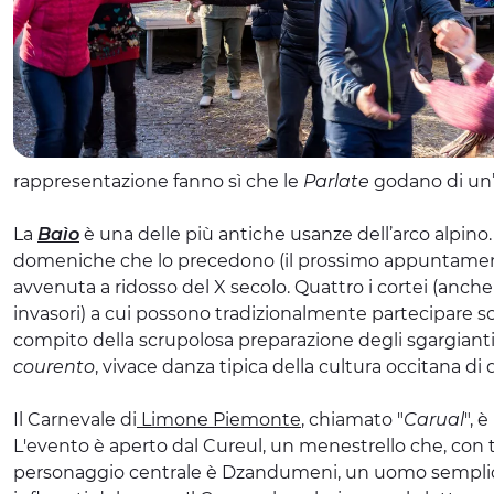
rappresentazione fanno sì che le
Parlate
godano di un’
La
Baìo
è una delle più antiche usanze dell’arco alpin
domeniche che lo precedono (il prossimo appuntamento
avvenuta a ridosso del X secolo. Quattro i cortei (anche 
invasori) a cui possono tradizionalmente partecipare so
compito della scrupolosa preparazione degli sgargianti c
courento
, vivace danza tipica della cultura occitana di 
Il Carnevale di
Limone Piemonte
, chiamato "
Carual
", 
L'evento è aperto dal Cureul, un menestrello che, con tro
personaggio centrale è Dzandumeni, un uomo semplice 