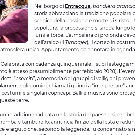
Nel borgo di
Entracque
,
bandiera aranci
storia abbracciano la tradizione popolare 
scenica della passione e morte di Cristo. P
sepoltura, la processione si snoda lungo le
lumi e torce. L’atmosfera di profonda devo
dell’araldo (il
Timbajer
), il corteo in costu
atmosfera unica. Appuntamento da annotare in agenda p
o. Celebrata con cadenza quinquennale, i suoi festeggiam
 è atteso presumibilmente per febbraio 2028). L’evento 
detti “
eserciti
”, a memoria dei gruppi di valligiani prov
lamente gli uomini, chiamati quindi a “interpretare” anch
ostumi e singolari copricapi. Balli e musica sono protagon
queste terre.
è una tradizione radicata nella storia del paese e si celeb
mba e tamburello, annuncia l'inizio della festa e raduna i
e arguto che, secondo la leggenda, fu condannato a mor