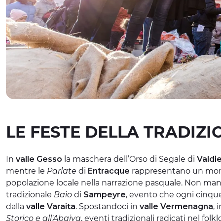
LE FESTE DELLA TRADIZ
In
valle Gesso
la maschera dell’Orso di Segale di
Valdie
mentre le
Parlate
di
Entracque
rappresentano un mome
popolazione locale nella narrazione pasquale. Non man
tradizionale
Baìo
di
Sampeyre
, evento che ogni cinque
dalla
valle Varaita
. Spostandoci in
valle Vermenagna
, 
Storico e all'Abaiya
, eventi tradizionali radicati nel folk