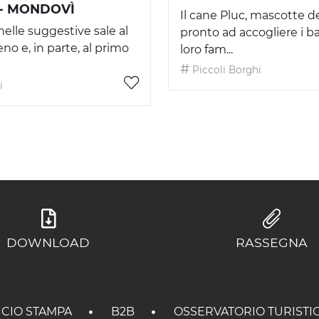
- MONDOVÌ
Il cane Pluc, mascotte de
nelle suggestive sale al
pronto ad accogliere i b
no e, in parte, al primo
loro fam...
Piccoli Borghi
i
DOWNLOAD
RASSEGNA
ICIO STAMPA
B2B
OSSERVATORIO TURISTI