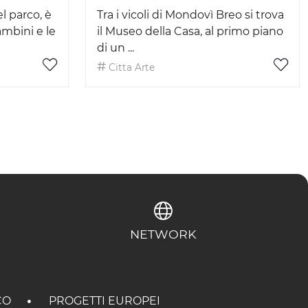
l parco, è
Tra i vicoli di Mondovì Breo si trova
ambini e le
il Museo della Casa, al primo piano
di un ...
Citta Arte
NETWORK
CO
PROGETTI EUROPEI