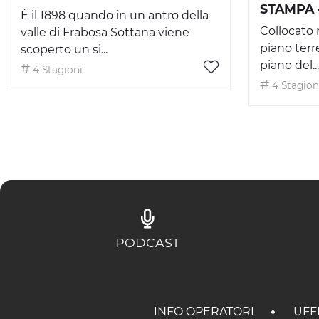
STAMPA 
È il 1898 quando in un antro della
Collocato 
valle di Frabosa Sottana viene
piano terre
scoperto un si...
piano del...
4 Stagioni
4 Stagion
PODCAST
INFO OPERATORI
UFF