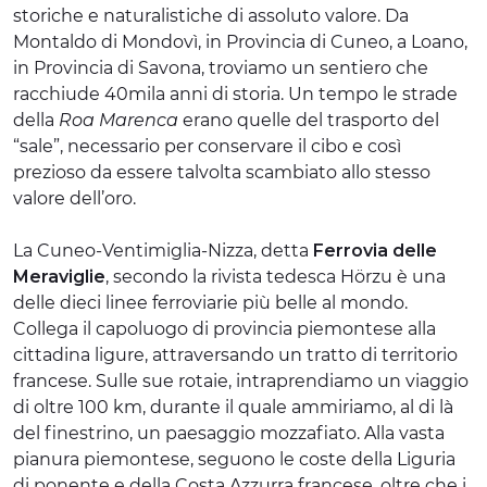
storiche e naturalistiche di assoluto valore. Da
Montaldo di Mondovì, in Provincia di Cuneo, a Loano,
in Provincia di Savona, troviamo un sentiero che
racchiude 40mila anni di storia. Un tempo le strade
della
Roa Marenca
erano quelle del trasporto del
“sale”, necessario per conservare il cibo e così
prezioso da essere talvolta scambiato allo stesso
valore dell’oro.
La Cuneo-Ventimiglia-Nizza, detta
Ferrovia delle
Meraviglie
, secondo la rivista tedesca Hörzu è una
delle dieci linee ferroviarie più belle al mondo.
Collega il capoluogo di provincia piemontese alla
cittadina ligure, attraversando un tratto di territorio
francese. Sulle sue rotaie, intraprendiamo un viaggio
di oltre 100 km, durante il quale ammiriamo, al di là
del finestrino, un paesaggio mozzafiato. Alla vasta
pianura piemontese, seguono le coste della Liguria
di ponente e della Costa Azzurra francese, oltre che i