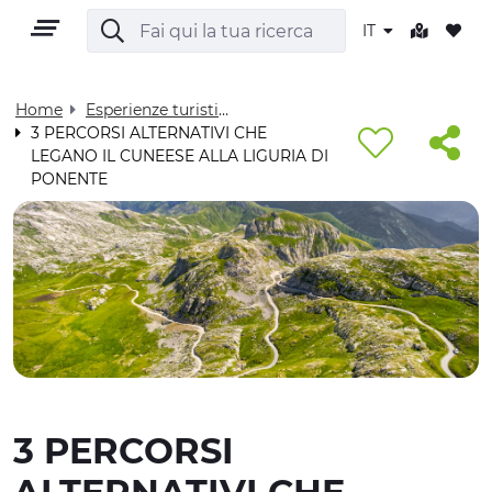
IT
Home
Esperienze turistiche - Visit Cuneese
3 PERCORSI ALTERNATIVI CHE
LEGANO IL CUNEESE ALLA LIGURIA DI
IT
PONENTE
TERRITORIO
OUTDOOR
CULTURA
3 PERCORSI
NATURA E BENESSERE