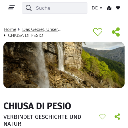
DE
Home
Das Gebiet, Unser Zuhause - Visit Cuneese
CHIUSA DI PESIO
DE
GEBIET
OUTDOOR
CHIUSA DI PESIO
KULTUR
VERBINDET GESCHICHTE UND
NATUR UND WELLNESS
NATUR