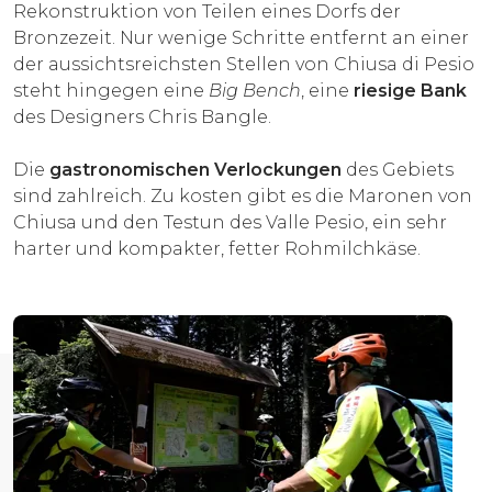
Rekonstruktion von Teilen eines Dorfs der
Bronzezeit. Nur wenige Schritte entfernt an einer
der aussichtsreichsten Stellen von Chiusa di Pesio
steht hingegen eine
Big Bench
, eine
riesige Bank
des Designers Chris Bangle.
Die
gastronomischen Verlockungen
des Gebiets
sind zahlreich. Zu kosten gibt es die Maronen von
Chiusa und den Testun des Valle Pesio, ein sehr
harter und kompakter, fetter Rohmilchkäse.