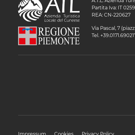
A.T.L. Azienda Tur
Partita Iva: IT 02
REA: CN-220627
Via Pascal, 7 (pia
Tel. +39.0171.69021
Impressum
Cookies
Privacy Policy