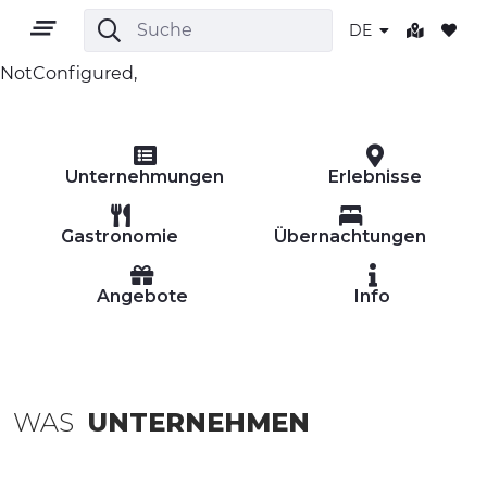
DE
NotConfigured,
DE
Unternehmungen
Erlebnisse
Gastronomie
Übernachtungen
Angebote
Info
GEBIET
OUTDOOR
KULTUR
WAS
UNTERNEHMEN
NATUR UND WELLNESS