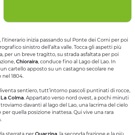
, l’itinerario inizia passando sul Ponte dei Corni per poi
rografico sinistro dell’alta valle. Tocca gli aspetti più
a, per un breve tragitto, su strada asfaltata per poi
azione,
Chioraira
, conduce fino al Lago del Lao. In
, un cartello apposto su un castagno secolare ne
e nel 1804.
iventa sentiero, tutt’intorno pascoli puntinati di rocce,
o
La Colma
. Appartato verso nord ovest, a pochi minuti
ci troviamo davanti al lago del Lao, una lacrima del cielo
 per quella posizione inattesa. Qui vive una rara
.
da sterrata per
Quarzina
, la seconda frazione e la più