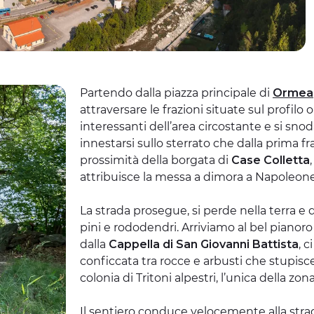
Partendo dalla piazza principale di
Ormea
attraversare le frazioni situate sul profilo o
interessanti dell’area circostante e si snod
innestarsi sullo sterrato che dalla prima fr
prossimità della borgata di
Case Colletta
attribuisce la messa a dimora a Napoleon
La strada prosegue, si perde nella terra e d
pini e rododendri. Arriviamo al bel pianor
dalla
Cappella di San Giovanni Battista
, 
conficcata tra rocce e arbusti che stupisce
colonia di Tritoni alpestri, l’unica della zona
Il sentiero conduce velocemente alla stra