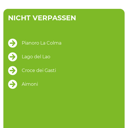
NICHT VERPASSEN
Pianoro La Colma
Lago del Lao
Croce dei Gasti
Aimoni