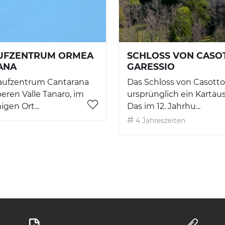
UFZENTRUM ORMEA
SCHLOSS VON CASOT
ANA
GARESSIO
aufzentrum Cantarana
Das Schloss von Casotto
beren Valle Tanaro, im
ursprünglich ein Kartäus
gen Ort...
Das im 12. Jahrhu...
4 Jahreszeiten