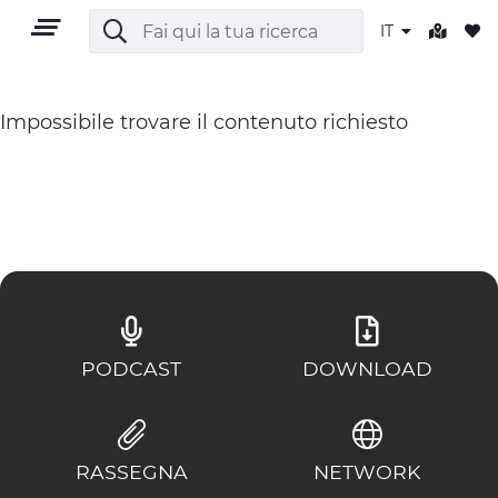
IT
Impossibile trovare il contenuto richiesto
IT
TERRITORIO
OUTDOOR
PODCAST
DOWNLOAD
CULTURA
NATURA E BENESSERE
RASSEGNA
NETWORK