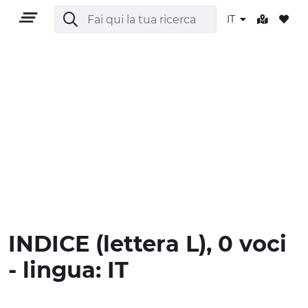
IT
IT
TERRITORIO
OUTDOOR
INDICE
(lettera
L
), 0 voci
CULTURA
- lingua:
IT
NATURA E BENESSERE