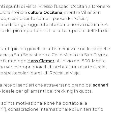
ti spunti di visita. Presso l’
Espaci Occitan
a Dronero
lustra storia e
cultura Occitana
, mentre Villar San
o, è conosciuto come il paese dei “Ciciu”,
rma di fungo, oggi tutelate come riserva naturale. A
dei più importanti siti di arte rupestre dell'Età del
tanti piccoli gioielli di arte medievale nelle cappelle
acra, a San Sebastiano a Celle Macra e a San Peyre a
ore fiammingo
Hans Clemer
all’inizio del ‘500. Merita
eri e propri gioielli di architettura e arte rurale.
 le spettacolari pareti di Rocca La Meja.
tta rete di sentieri che attraversano grandiosi
scenari
o ideale per gli amanti del trekking in quota.
la spinta motivazionale che ha portato alla
eri”), consacrazione internazionale di un territorio