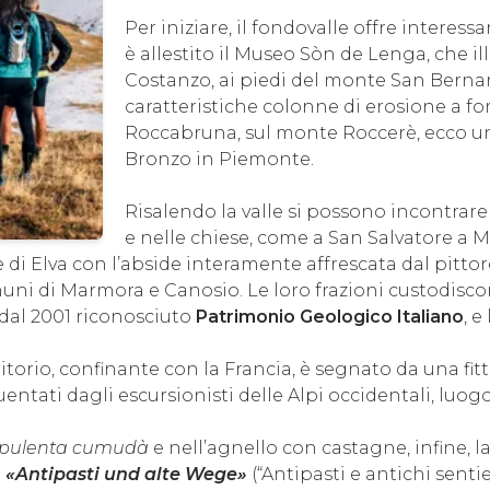
Per iniziare, il fondovalle offre interessan
è allestito il Museo Sòn de Lenga, che il
Costanzo, ai piedi del monte San Bernard
caratteristiche colonne di erosione a fo
Roccabruna, sul monte Roccerè, ecco uno 
Bronzo in Piemonte.
Risalendo la valle si possono incontrare 
e nelle chiese, come a San Salvatore a M
e di Elva con l’abside interamente affrescata dal pitt
ni di Marmora e Canosio. Le loro frazioni custodiscono v
 dal 2001 riconosciuto
Patrimonio Geologico Italiano
, e
rritorio, confinante con la Francia, è segnato da una fi
uentati dagli escursionisti delle Alpi occidentali, luog
pulenta cumudà
e nell’agnello con castagne, infine, 
o
«Antipasti und alte Wege»
(“Antipasti e antichi senti