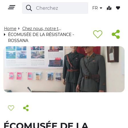
FR
Home
Chez nous, notre territoire - Visit Cuneese
ÉCOMUSÉE DE LA RÉSISTANCE -
ROSSANA
FR
TERRITOIRE
PLEIN AIR
CULTURE
NATURE ET BIEN-ÊTRE
ÉCOMUSÉE DE LA