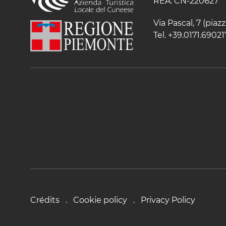
REA: CN-220627
Via Pascal, 7 (pia
Tel. +39.0171.69021
Crédits
Cookie policy
Privacy Policy