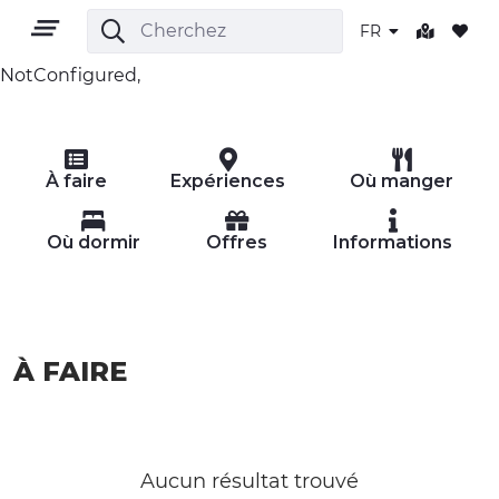
FR
NotConfigured,
FR
À faire
Expériences
Où manger
Où dormir
Offres
Informations
TERRITOIRE
À FAIRE
PLEIN AIR
CULTURE
NATURE ET BIEN-ÊTRE
Aucun résultat trouvé